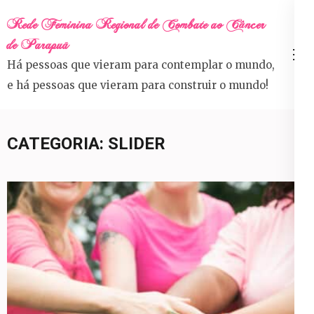
Skip
Rede Feminina Regional de Combate ao Câncer
to
de Parapuã
content
Há pessoas que vieram para contemplar o mundo,
(Press
e há pessoas que vieram para construir o mundo!
Enter)
CATEGORIA:
SLIDER