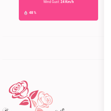
Wind Gust:
24 Km/h
48 %