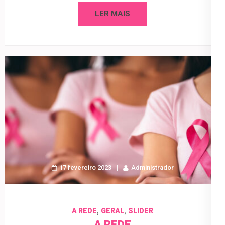
LER MAIS
17 fevereiro 2023
Administrador
,
,
A REDE
GERAL
SLIDER
A REDE