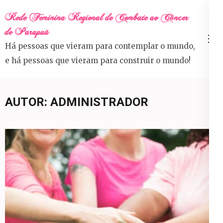
Skip
Rede Feminina Regional de Combate ao Câncer
to
de Parapuã
content
Há pessoas que vieram para contemplar o mundo,
(Press
e há pessoas que vieram para construir o mundo!
Enter)
AUTOR:
ADMINISTRADOR