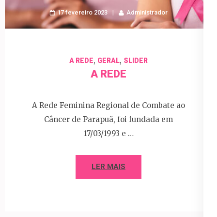
17 fevereiro 2023
Administrador
,
,
A REDE
GERAL
SLIDER
A REDE
A Rede Feminina Regional de Combate ao
Câncer de Parapuã, foi fundada em
17/03/1993 e …
LER MAIS