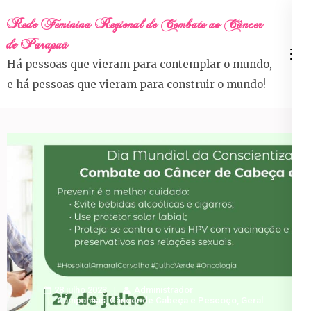
Skip
Rede Feminina Regional de Combate ao Câncer
to
de Parapuã
content
Há pessoas que vieram para contemplar o mundo,
(Press
e há pessoas que vieram para construir o mundo!
Enter)
28 julho 2023
Administrador
Campanhas
,
Câncer de Cabeça e Pescoço
,
Geral