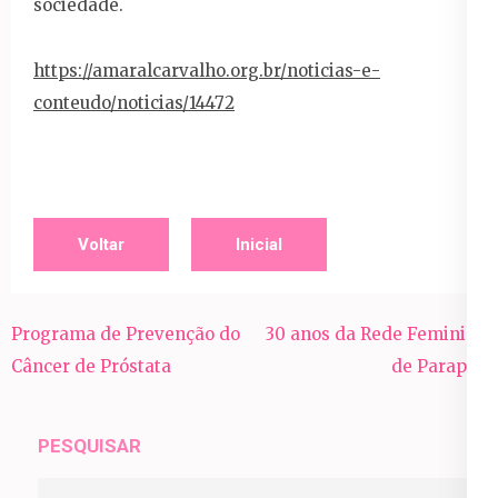
sociedade.
https://amaralcarvalho.org.br/noticias-e-
conteudo/noticias/14472
Voltar
Inicial
Navegação
Programa de Prevenção do
30 anos da Rede Feminina
de
Câncer de Próstata
de Parapuã
Post
PESQUISAR