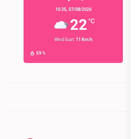
10:35,
07/08/2026
22
°C
Wind Gust:
11 Km/h
59 %